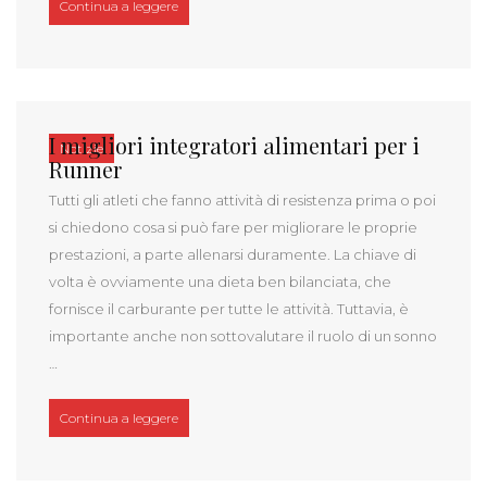
“Medicina rigenerativa per lo sport: il futuro del re
Continua a leggere
I migliori integratori alimentari per i
Notizie
Runner
Tutti gli atleti che fanno attività di resistenza prima o poi
si chiedono cosa si può fare per migliorare le proprie
prestazioni, a parte allenarsi duramente. La chiave di
volta è ovviamente una dieta ben bilanciata, che
fornisce il carburante per tutte le attività. Tuttavia, è
importante anche non sottovalutare il ruolo di un sonno
…
“I migliori integratori alimentari per i Runner”
Continua a leggere