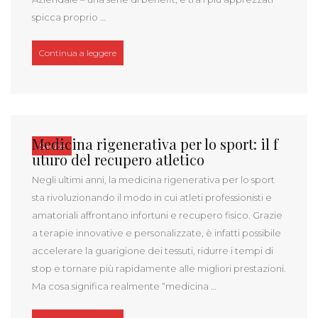
spicca proprio …
“Il rimborso delle attività sportive grazie al Welfar
Continua a leggere
Medicina rigenerativa per lo sport: il f
Salute
uturo del recupero atletico
Negli ultimi anni, la medicina rigenerativa per lo sport
sta rivoluzionando il modo in cui atleti professionisti e
amatoriali affrontano infortuni e recupero fisico. Grazie
a terapie innovative e personalizzate, è infatti possibile
accelerare la guarigione dei tessuti, ridurre i tempi di
stop e tornare più rapidamente alle migliori prestazioni.
Ma cosa significa realmente “medicina …