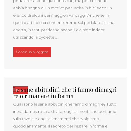
pedalare saranno già conosciuti, ma per chiunque
abbia bisogno di un motivo per uscire in bici ecco un
elenco di alcuni dei maggiori vantaggi. Anche se in
questo articolo ci concentreremo sul pedalare all’aria
aperta, in tanti praticano anche il ciclismo indoor
utilizzando la cyclette …
“Pedalare aiuta corpo e mente: i 10 benefici della bi
Continua a leggere
Le sane abitudini che ti fanno dimagri
Dieta
re o rimanere in forma
Quali sono le sane abitudini che fanno dimagrire? Tutto
inizia dal nostro stile di vita, dagli alimenti che portiamo
sulla tavola e dagli allenamenti che svolgiamo
quotidianamente. Il segreto per restare in forma è