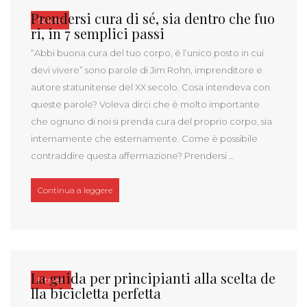
Prendersi cura di sé, sia dentro che fuo
Salute
ri, in 7 semplici passi
“Abbi buona cura del tuo corpo, è l’unico posto in cui
devi vivere” sono parole di Jim Rohn, imprenditore e
autore statunitense del XX secolo. Cosa intendeva con
queste parole? Voleva dirci che è molto importante
che ognuno di noi si prenda cura del proprio corpo, sia
internamente che esternamente. Come è possibile
contraddire questa affermazione? Prendersi …
“Prendersi cura di sé, sia dentro che fuori, in 7 semp
Continua a leggere
La guida per principianti alla scelta de
Fitness
lla bicicletta perfetta