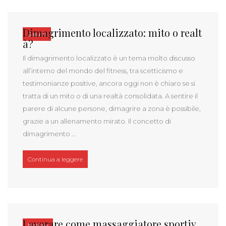
Dimagrimento localizzato: mito o realt
Salute
à?
Il dimagrimento localizzato è un tema molto discusso
all’interno del mondo del fitness, tra scetticismo e
testimonianze positive, ancora oggi non è chiaro se si
tratta di un mito o di una realtà consolidata. A sentire il
parere di alcune persone, dimagrire a zona è possibile,
grazie a un allenamento mirato. Il concetto di
dimagrimento …
“Dimagrimento localizzato: mito o realtà?”
Continua a leggere
Lavorare come massaggiatore sportiv
Notizie