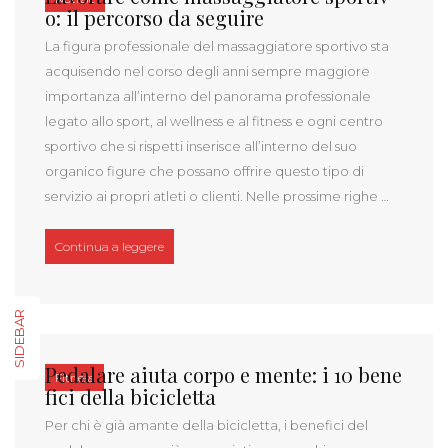
o: il percorso da seguire
La figura professionale del massaggiatore sportivo sta
acquisendo nel corso degli anni sempre maggiore
importanza all’interno del panorama professionale
legato allo sport, al wellness e al fitness e ogni centro
sportivo che si rispetti inserisce all’interno del suo
organico figure che possano offrire questo tipo di
servizio ai propri atleti o clienti. Nelle prossime righe …
“Lavorare come massaggiatore sportivo: il percors
Continua a leggere
SIDEBAR
Pedalare aiuta corpo e mente: i 10 bene
Fitness
fici della bicicletta
Per chi è già amante della bicicletta, i benefici del