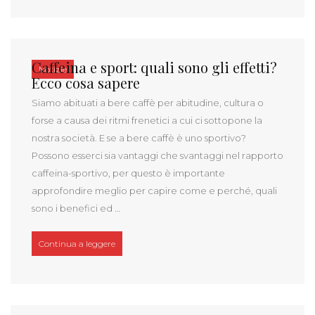
Caffeina e sport: quali sono gli effetti?
Notizie
Ecco cosa sapere
Siamo abituati a bere caffè per abitudine, cultura o
forse a causa dei ritmi frenetici a cui ci sottopone la
nostra società. E se a bere caffè è uno sportivo?
Possono esserci sia vantaggi che svantaggi nel rapporto
caffeina-sportivo, per questo è importante
approfondire meglio per capire come e perché, quali
sono i benefici ed …
“Caffeina e sport: quali sono gli effetti? Ecco cosa 
Continua a leggere