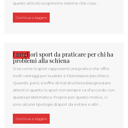
questo articolo scopriremo insieme che cosa …
“Integratori sportivi a base di proteine senza lattos
Continua a leggere
I migliori sport da praticare per chi ha
Fitness
problemi alla schiena
Si sa come lo sport rappresenti una pratica che offre
molti vantaggi per la salute e il benessere psicofisico.
Quando, però, si soffre di mal di schiena bisogna stare
attenti in quanto lo sport non sempre va d’accordo con
questa problematica. Proprio per questo motivo, ci
sono alcune tipologie di sport da evitare e altri …
“I migliori sport da praticare per chi ha problemi a
Continua a leggere