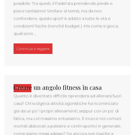
possibile. Tra questi, il Padel sta prendendo piede e
piace tantissimo! Similare al tennis, ma da non
confondere, questo sport è adatto a tutte le età e
condizioni fisiche (nonché budget ). Ma come si gioca,
quali sono …
“Che cos’è il Padel e quali sono le sue caratterist
Continua a leggere
Creare un angolo fitness in casa
Fitness
Quanto è diventato difficile riprendersi ad allenarsi fuori
casa? Chi svolgeva attività agonistiche ha ricominciato
già da un po’ i propri allenamenti, seppur con un po’ di
fatica, ma col massimo entusiasmo. E invece noi comuni
mortali abbonati a palestre e centri sportivi in generale,
come siamo messi adesso? Se ancora non riuscite a