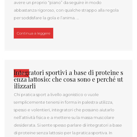
avere un proprio “piano” da seguire in modo
abbastanza rigoroso, con qualche strappo alla regola
per soddisfare la gola e l’anima. …
“Le sane abitudini che ti fanno dimagrire o riman
Continua a leggere
Integratori sportivi a base di proteine s
Dieta
enza lattosio: che cosa sono e perché ut
ilizzarli
Chi pratica sport a livello agonistico o vuole
semplicemente tenersi in forma in palestra utilizza,
spesso e volentieri, integratori che possano aiutarlo
nell’attività fisica e a mettere su la massa muscolare
desiderata. Si sente spesso parlare di integratori a base
di proteine senza lattosio per la pratica sportiva. In