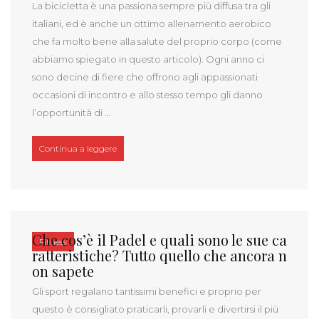
La bicicletta è una passiona sempre più diffusa tra gli
italiani, ed è anche un ottimo allenamento aerobico
che fa molto bene alla salute del proprio corpo (come
abbiamo spiegato in questo articolo). Ogni anno ci
sono decine di fiere che offrono agli appassionati
occasioni di incontro e allo stesso tempo gli danno
l’opportunità di …
“La guida per principianti alla scelta della biciclett
Continua a leggere
Che cos’è il Padel e quali sono le sue ca
Fitness
ratteristiche? Tutto quello che ancora n
on sapete
Gli sport regalano tantissimi benefici e proprio per
questo è consigliato praticarli, provarli e divertirsi il più