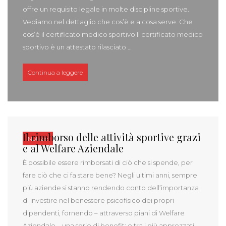
offre un requisito legale in molte discipline sportive.
Vediamo nel dettaglio che cos’è e a cosa serve. Che
cos’è il certificato medico sportivo Il certificato medico
sportivo è un attestato rilasciato …
“Certificato medico sportivo: che cos’è e quando se
Continua a leggere
Il rimborso delle attività sportive grazi
Notizie
e al Welfare Aziendale
È possibile essere rimborsati di ciò che si spende, per
fare ciò che ci fa stare bene? Negli ultimi anni, sempre
più aziende si stanno rendendo conto dell’importanza
di investire nel benessere psicofisico dei propri
dipendenti, fornendo – attraverso piani di Welfare
Aziendale – una serie di benefit; e tra i più apprezzati