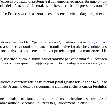
’eccessivo utilizzo di proteine e il contemporaneo moderatissimo o null
ci
e della
funzionalità renale
, stanchezza cronica, depressione, nonch
inchè l’eccessiva carica azotata possa essere eliminata dagli organi emu
alorica nei cosiddetti “periodi di massa”, coadiuvati da un
programma di
no assunte circa ogni 3 ore, anche tramite polveri proteiche vendute da
s
ore equivale a sostenere il turnover proteico e quindi a
mantenere il b
te, rispetto a quelle distrutte dall’organismo per varie finalità. L’ecce
 nota con conseguenti maggiori possibilità di sviluppare massa magra, 
lorica e caratterizzata da
numerosi pasti giornalieri (anche 6-7)
. Anc
stinale. A quanto detto va sicuramente aggiunta anche la
carica tossinic
ne animale, introitiamo non solo protidi ma anche altre sostanze indes
nze artificiali e ormoni utilizzati negli allevamenti intensivi.