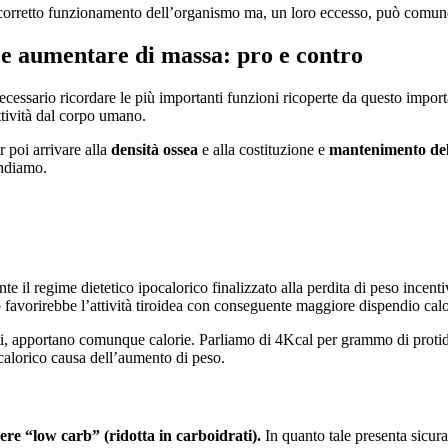
orretto funzionamento dell’organismo ma, un loro eccesso, può comunque p
e aumentare di massa: pro e contro
ecessario ricordare le più importanti funzioni ricoperte da questo impor
ttività dal corpo umano.
r poi arrivare alla
densità ossea
e alla costituzione e
mantenimento del
endiamo.
ante il regime dietetico ipocalorico finalizzato alla perdita di peso incen
o favorirebbe l’attività tiroidea con conseguente maggiore dispendio ca
i, apportano comunque calorie. Parliamo di 4Kcal per grammo di protide c
 calorico causa dell’aumento di peso.
ere “low carb” (ridotta in carboidrati).
In quanto tale presenta sicur