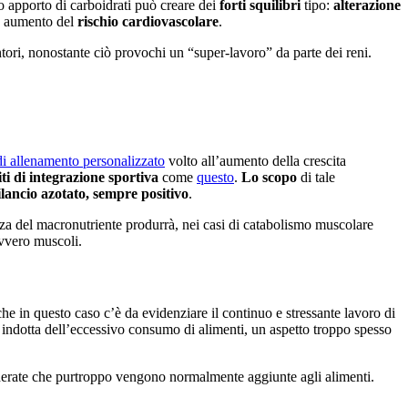
o apporto di carboidrati può creare dei
forti squilibri
tipo:
alterazione
è aumento del
rischio cardiovascolare
.
ntori, nonostante ciò provochi un “super-lavoro” da parte dei reni.
 allenamento personalizzato
volto all’aumento della crescita
iti di integrazione sportiva
come
questo
.
Lo scopo
di tale
ilancio azotato, sempre positivo
.
denza del macronutriente produrrà, nei casi di catabolismo muscolare
ovvero muscoli.
he in questo caso c’è da evidenziare il continuo e stressante lavoro di
a
indotta dell’eccessivo consumo di alimenti, un aspetto troppo spesso
iderate che purtroppo vengono normalmente aggiunte agli alimenti.