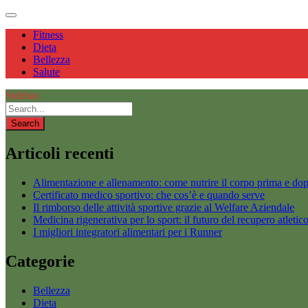
Fitness
Dieta
Bellezza
Salute
Sidebar
Articoli recenti
Alimentazione e allenamento: come nutrire il corpo prima e dop
Certificato medico sportivo: che cos’è e quando serve
Il rimborso delle attività sportive grazie al Welfare Aziendale
Medicina rigenerativa per lo sport: il futuro del recupero atletic
I migliori integratori alimentari per i Runner
Categorie
Bellezza
Dieta