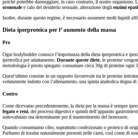
poichè potrebbe danneggiare, in caso contrario, il nostro organismo. L
ormonale
e calo del desiderio sessuale, alterazione degli
enzimi epati
Inoltre, durante questo regime, è necessario assumere molti liquidi aff
Dieta iperproteica per l’ aumento della massa
Pro
Ogni bodybuilder conosce l’importanza della dieta iperproteica e iperc
ipertrofica per adattamento.
Durante queste diete
, le proteine vengo
metodologia è presto spiegato: consumare circa 30g di proteine ogni 3 
Quest’ultimo consiste in un rapporto favorevole tra le proteine introita
volutamente indotto con l’allenamento, una spinta anabolica degna di
Contro
Come dicevamo precedentemente, la dieta per la massa è sempre iperca
fegato e reni
, dei processi digestivi e quindi dell’apparato gastrointe
sottovalutato ma determinante per il mantenimento del benessere.
Quando consumiamo cibo, soprattutto confezionato o proteico di origi
Parliamo di tossine naturalmente presenti nelle carni, così come di sosta