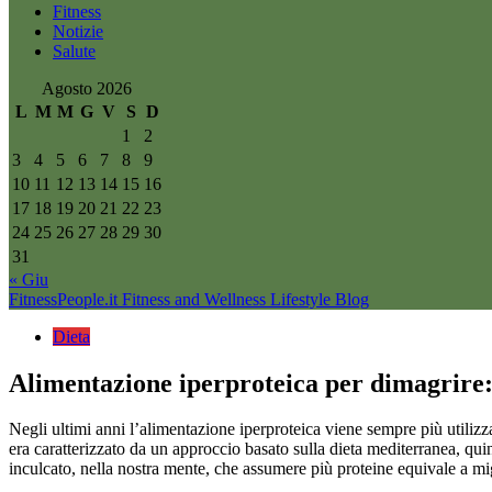
Fitness
Notizie
Salute
Agosto 2026
L
M
M
G
V
S
D
1
2
3
4
5
6
7
8
9
10
11
12
13
14
15
16
17
18
19
20
21
22
23
24
25
26
27
28
29
30
31
« Giu
FitnessPeople.it
Fitness and Wellness Lifestyle Blog
Dieta
Alimentazione iperproteica per dimagrire: 
Negli ultimi anni l’alimentazione iperproteica viene sempre più utilizzat
era caratterizzato da un approccio basato sulla dieta mediterranea, qui
inculcato, nella nostra mente, che assumere più proteine equivale a migl