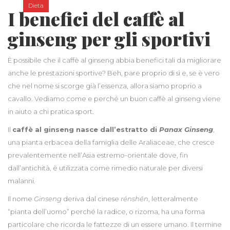
Dieta
I benefici del caffè al
ginseng per gli sportivi
È possibile che il caffè al ginseng abbia benefici tali da migliorare
anche le prestazioni sportive? Beh, pare proprio di sì e, se è vero
che nel nome si scorge già l’essenza, allora siamo proprio a
cavallo. Vediamo come e perché un buon caffè al ginseng viene
in aiuto a chi pratica sport.
Il
caffè al ginseng nasce dall’estratto di
Panax Ginseng
,
una pianta erbacea della famiglia delle Araliaceae, che cresce
prevalentemente nell’Asia estremo-orientale dove, fin
dall’antichità, è utilizzata come rimedio naturale per diversi
malanni.
Il nome
Ginseng
deriva dal cinese
rénshēn
, letteralmente
“pianta dell’uomo” perché la radice, o rizoma, ha una forma
particolare che ricorda le fattezze di un essere umano. Il termine