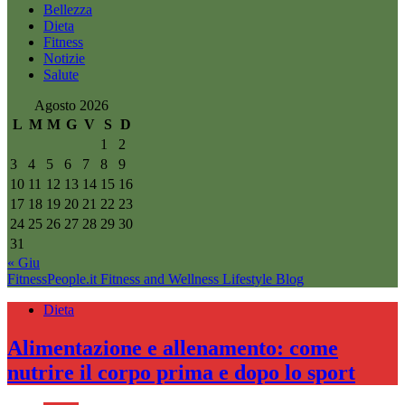
Bellezza
Dieta
Fitness
Notizie
Salute
Agosto 2026
L
M
M
G
V
S
D
1
2
3
4
5
6
7
8
9
10
11
12
13
14
15
16
17
18
19
20
21
22
23
24
25
26
27
28
29
30
31
« Giu
FitnessPeople.it
Fitness and Wellness Lifestyle Blog
Dieta
Alimentazione e allenamento: come
nutrire il corpo prima e dopo lo sport