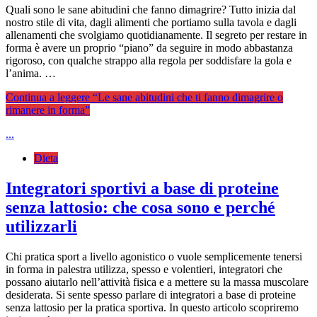
Quali sono le sane abitudini che fanno dimagrire? Tutto inizia dal
nostro stile di vita, dagli alimenti che portiamo sulla tavola e dagli
allenamenti che svolgiamo quotidianamente. Il segreto per restare in
forma è avere un proprio “piano” da seguire in modo abbastanza
rigoroso, con qualche strappo alla regola per soddisfare la gola e
l’anima. …
Continua a leggere
“Le sane abitudini che ti fanno dimagrire o
rimanere in forma”
...
Dieta
Integratori sportivi a base di proteine
senza lattosio: che cosa sono e perché
utilizzarli
Chi pratica sport a livello agonistico o vuole semplicemente tenersi
in forma in palestra utilizza, spesso e volentieri, integratori che
possano aiutarlo nell’attività fisica e a mettere su la massa muscolare
desiderata. Si sente spesso parlare di integratori a base di proteine
senza lattosio per la pratica sportiva. In questo articolo scopriremo