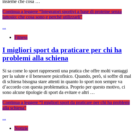
insieme che cosa …
Continua a leggere
“Integratori sportivi a base di proteine senza
lattosio: che cosa sono e perché utilizzarli”
...
Fitness
I migliori sport da praticare per chi ha
problemi alla schiena
Si sa come lo sport rappresenti una pratica che offre molti vantaggi
per la salute e il benessere psicofisico. Quando, però, si soffre di mal
di schiena bisogna stare attenti in quanto lo sport non sempre va
d’accordo con questa problematica. Proprio per questo motivo, ci
sono alcune tipologie di sport da evitare e altri …
Continua a leggere
“I migliori sport da praticare per chi ha problemi
alla schiena”
...
Notizie