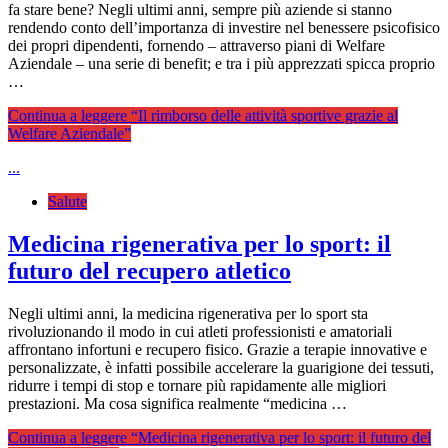
fa stare bene? Negli ultimi anni, sempre più aziende si stanno
rendendo conto dell’importanza di investire nel benessere psicofisico
dei propri dipendenti, fornendo – attraverso piani di Welfare
Aziendale – una serie di benefit; e tra i più apprezzati spicca proprio
…
Continua a leggere
“Il rimborso delle attività sportive grazie al
Welfare Aziendale”
...
Salute
Medicina rigenerativa per lo sport: il
futuro del recupero atletico
Negli ultimi anni, la medicina rigenerativa per lo sport sta
rivoluzionando il modo in cui atleti professionisti e amatoriali
affrontano infortuni e recupero fisico. Grazie a terapie innovative e
personalizzate, è infatti possibile accelerare la guarigione dei tessuti,
ridurre i tempi di stop e tornare più rapidamente alle migliori
prestazioni. Ma cosa significa realmente “medicina …
Continua a leggere
“Medicina rigenerativa per lo sport: il futuro del