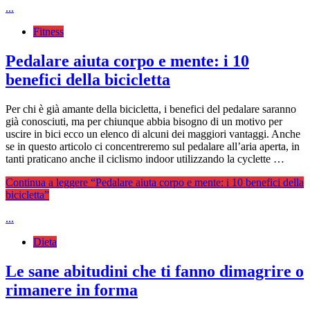
...
Fitness
Pedalare aiuta corpo e mente: i 10
benefici della bicicletta
Per chi è già amante della bicicletta, i benefici del pedalare saranno
già conosciuti, ma per chiunque abbia bisogno di un motivo per
uscire in bici ecco un elenco di alcuni dei maggiori vantaggi. Anche
se in questo articolo ci concentreremo sul pedalare all’aria aperta, in
tanti praticano anche il ciclismo indoor utilizzando la cyclette …
Continua a leggere
“Pedalare aiuta corpo e mente: i 10 benefici della
bicicletta”
...
Dieta
Le sane abitudini che ti fanno dimagrire o
rimanere in forma