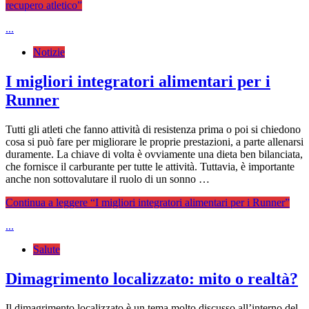
recupero atletico”
...
Notizie
I migliori integratori alimentari per i
Runner
Tutti gli atleti che fanno attività di resistenza prima o poi si chiedono
cosa si può fare per migliorare le proprie prestazioni, a parte allenarsi
duramente. La chiave di volta è ovviamente una dieta ben bilanciata,
che fornisce il carburante per tutte le attività. Tuttavia, è importante
anche non sottovalutare il ruolo di un sonno …
Continua a leggere
“I migliori integratori alimentari per i Runner”
...
Salute
Dimagrimento localizzato: mito o realtà?
Il dimagrimento localizzato è un tema molto discusso all’interno del