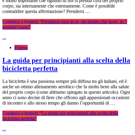
è molto importante che ognuno di noi si prenda cura del proprio
corpo, sia internamente che esternamente. Come è possibile
contraddire questa affermazione? Prendersi …
Continua a leggere
“Prendersi cura di sé, sia dentro che fuori, in 7
semplici passi”
...
Fitness
La guida per principianti alla scelta della
bicicletta perfetta
La bicicletta è una passiona sempre più diffusa tra gli italiani, ed è
anche un ottimo allenamento aerobico che fa molto bene alla salute
del proprio corpo (come abbiamo spiegato in questo articolo). Ogni
anno ci sono decine di fiere che offrono agli appassionati occasioni
di incontro e allo stesso tempo gli danno l’opportunità di …
Continua a leggere
“La guida per principianti alla scelta della
bicicletta perfetta”
...